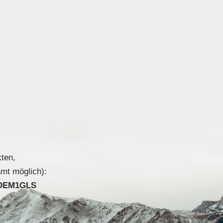
kten,
mt möglich):
DEM1GLS