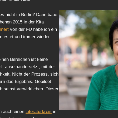
 es nicht in Berlin? Dann baue
hehen 2015 in der Kita
mert
von der FU habe ich ein
 getestet und immer wieder
lnen Bereichen ist keine
elt auseinandersetzt, mit der
chkeit. Nicht der Prozess, sich
dern das Ergebnis. Gebildet
ch selbst verwirklichen. Dieser
.
ch auch einen
Literaturkreis
in
Portrait von Dorothea Peichl am 13